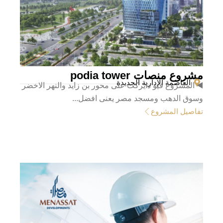
مشروع منصات podia tower
العاصمة الإدارية الجديدة
◀️ المشروع فيو دايركت على محور بن زايد والنهر الاخضر
وسوق الدهب ومسجد مصر يعنى افضل...
تفاصيل المشروع