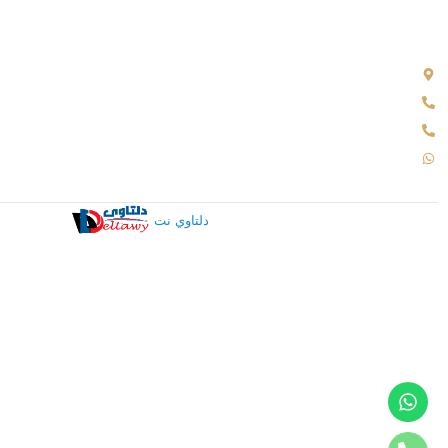
الساحل الشمالى
طرق التواصل
حي الجامعه من الطريق السريع بجوار فانتازيا للمراتب
01022113441
0502241500
01066008444
جميع الحقوق محفوظة لدي
دلتاوي نت