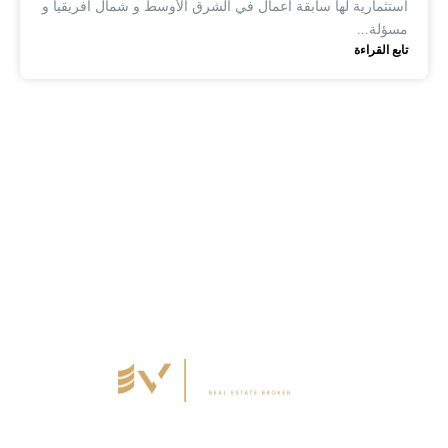
أستثمارية لها سابقة اعمال في الشرق الأوسط و شمال أفريقيا و
مسؤلة…
تابع القراءة
هل تبحث عن العقار المثالي في المدن الجديدة؟ مع EASY WAY، نقدم
لك الحل الأسهل والأفضل. نحن هنا لنكون دليلك المثالي في عالم